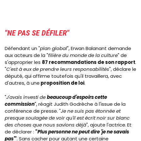
"NE PAS SE DÉFILER"
Défendant un "
plan global
", Erwan Balanant demande
aux acteurs de la "
filière du monde de la culture
" de
s'approprier les
87 recommandations de son rapport
.
"
C'est à eux de prendre leurs responsabilités
", déclare le
député, qui affirme toutefois qu'il travaillera, avec
d'autres, à une
proposition de loi
.
"
J'avais investi de
beaucoup d'espoirs cette
commission
", réagit Judith Godrèche à l'issue de la
conférence de presse. "
Je ne suis pas étonnée et
presque soulagée de voir qu'il est écrit noir sur blanc
des choses que nous savions déjà
", ajoute l'actrice.
Et
de déclarer :
"
Plus personne ne peut dire 'je ne savais
pas'
"
. Sans cacher pour autant une certaine