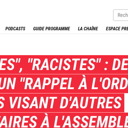
PODCASTS
GUIDE PROGRAMME
LA CHAÎNE
ESPACE PR
S", "RACISTES" : D
UN "RAPPEL À L'OR
 VISANT D'AUTRES
AIRES À L'ASSEMBL