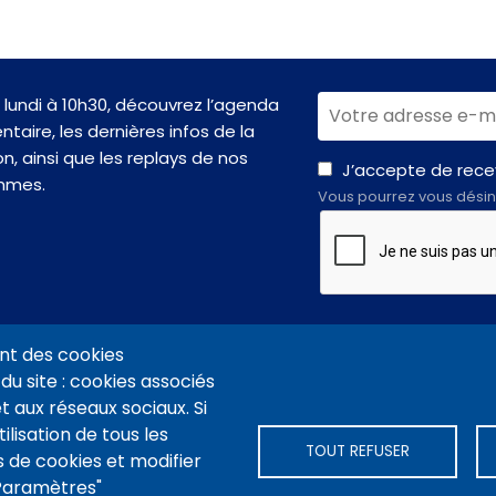
lundi à 10h30, découvrez l’agenda
taire, les dernières infos de la
n, ainsi que les replays de nos
J’accepte de recev
mmes.
Vous pourrez vous désin
nt des cookies
du site : cookies associés
t aux réseaux sociaux. Si
VIDÉOTHÈQUE CONNEXION
PLAN DU SITE
ARCHIVES
COOKIES
ilisation de tous les
TOUT REFUSER
 de cookies et modifier
"Paramètres"