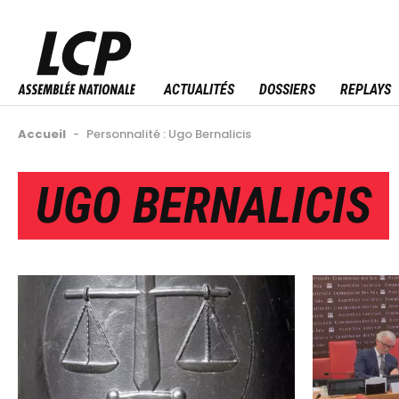
Aller
au
Menu sitemap
contenu
principal
ACTUALITÉS
DOSSIERS
REPLAYS
Fil
Accueil
-
Personnalité : Ugo Bernalicis
d'Ariane
Back
UGO BERNALICIS
to
top
Image
Image