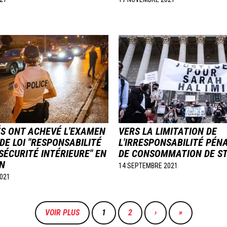
Image
ÉS ONT ACHEVÉ L'EXAMEN
VERS LA LIMITATION DE
DE LOI "RESPONSABILITÉ
L'IRRESPONSABILITÉ PÉN
SÉCURITÉ INTÉRIEURE" EN
DE CONSOMMATION DE S
N
14 SEPTEMBRE 2021
021
VOIR PLUS
PAGE
1
PAGE
2
PAGE
›
DERNIÈRE
»
COURANTE
SUIVANTE
PAGE