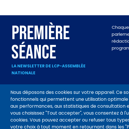
PREMIÈRE
Chaque 
parlemen
rédactio
SÉANCE
progra
LA NEWSLETTER DE LCP-ASSEMBLÉE
NATIONALE
Nous déposons des cookies sur votre appareil. Ce so
fonctionnels qui permettent une utilisation optimale 
Footer
aux performances, aux statistiques de consultation e
CONTACT
MENTIONS LÉGALES
DONNÉES PERSONNELLES
menu
vous choisissez "Tout accepter", vous consentez à l'ut
cookies. Vous pouvez accepter ou refuser tous types
votre choix à tout moment en retournant dans les 