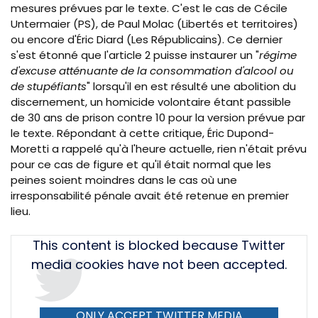
mesures prévues par le texte. C'est le cas de
Cécile
Untermaier (PS)
, de Paul
Molac (Libertés et territoires)
ou encore
d'Éric
Diard (Les Républicains)
. Ce dernier
s'est étonné que l'article 2 puisse instaurer un "
régime
d'excuse atténuante de la consommation d'alcool ou
de stupéfiants
" lorsqu'il en est résulté une abolition du
discernement, un homicide volontaire étant passible
de 30 ans de prison contre 10 pour la version prévue par
le texte. Répondant à cette critique,
É
ric Dupond-
Moretti a rappelé qu'à l'heure actuelle, rien n'était prévu
pour ce cas de figure et qu'il était normal que les
peines soient moindres dans le cas où une
irresponsabilité pénale avait été retenue en premier
lieu.
Tweet
This content is blocked because Twitter
URL
media cookies have not been accepted.
ONLY ACCEPT TWITTER MEDIA