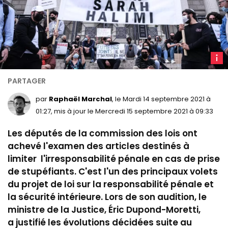
U
rass
en
mémo
par
Raphaël Marchal
, le Mardi 14 septembre 2021 à
à
01:27, mis à jour le Mercredi 15 septembre 2021 à 09:33
Sarah
Les députés de la commission des lois ont
Halimi
à
achevé l'examen des articles destinés à
Lyon,
limiter l'irresponsabilité pénale en cas de prise
en
de stupéfiants. C'est l'un des principaux volets
avril
du projet de loi sur la responsabilité pénale et
2021
la sécurité intérieure. Lors de son audition, le
(Anto
ministre de la Justice, Éric Dupond-Moretti,
Merle
a justifié les évolutions décidées suite au