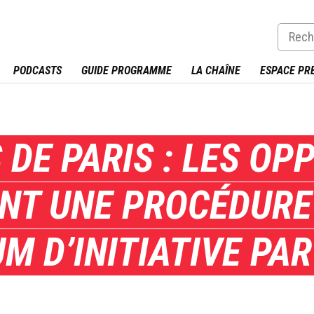
PODCASTS
GUIDE PROGRAMME
LA CHAÎNE
ESPACE PR
DE PARIS : LES OP
NT UNE PROCÉDURE
M D’INITIATIVE PA