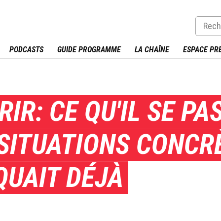
PODCASTS
GUIDE PROGRAMME
LA CHAÎNE
ESPACE PR
RIR: CE QU'IL SE PA
SITUATIONS CONCRÈ
IQUAIT DÉJÀ