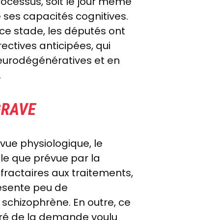
rocessus, soit le jour même
e ses capacités cognitives.
ce stade, les députés ont
ectives anticipées, qui
neurodégénératives et en
.
GRAVE
vue physiologique, le
lle que prévue par la
éfractaires aux traitements,
ésente peu de
 schizophrène. En outre, ce
airé de la demande voulu