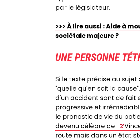
par le législateur.
>>> À lire aussi
: Aide à mo
sociétale majeure ?
UNE PERSONNE TÉTR
Si le texte précise au suje
"quelle qu'en soit la caus
d'un accident sont de fait e
progressive et irrémédiab
le pronostic de vie du patie
devenu célèbre de
Vinc
route mais dans un état sta