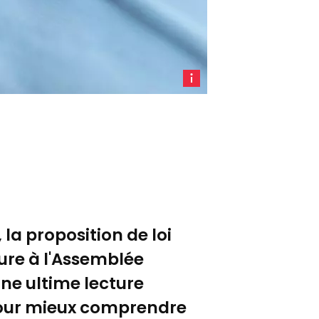
Un
patient
sur
un
lit
d'hôpital
(image
d'illustration
/ ©
 la proposition de loi
Pexels)
ture à l'Assemblée
une ultime lecture
 Pour mieux comprendre