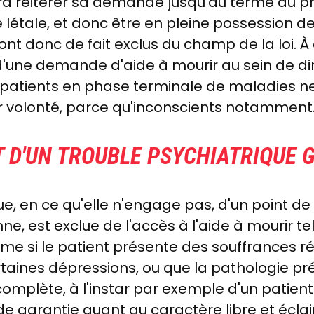
evra réitérer sa demande jusqu'au terme du p
 létale, et donc être en pleine possession d
ont donc de fait exclus du champ de la loi.
À
d'une demande d'aide à mourir au sein de dir
ns patients en phase terminale de maladies 
ur volonté, parce qu'inconscients notamment
T D'UN TROUBLE PSYCHIATRIQUE 
e, en ce qu'elle n'engage pas, d'un point de 
nne, est exclue de l'accès à l'aide à mourir te
ême si le patient présente des souffrances r
aines dépressions, ou que la pathologie pr
omplète, à l'instar par exemple d'un patient
s de garantie quant au caractère libre et écl