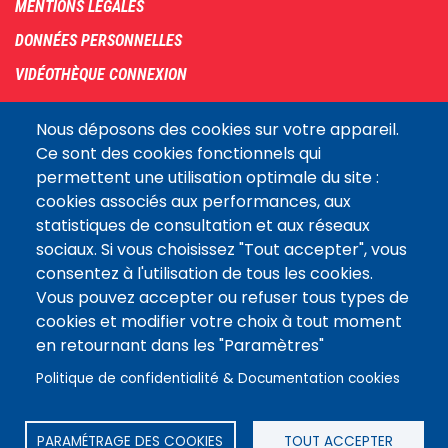
MENTIONS LÉGALES
DONNÉES PERSONNELLES
VIDÉOTHÈQUE CONNEXION
PLAN DU SITE
Nous déposons des cookies sur votre appareil.
ARCHIVES
Ce sont des cookies fonctionnels qui
permettent une utilisation optimale du site :
COOKIES
cookies associés aux performances, aux
Assemblée
statistiques de consultation et aux réseaux
LE SITE DE L’ASSEMBLÉE NATIONALE
nationale
sociaux. Si vous choisissez "Tout accepter", vous
consentez à l'utilisation de tous les cookies.
Vous pouvez accepter ou refuser tous types de
Suivez-nous
cookies et modifier votre choix à tout moment
en retournant dans les "Paramètres"
Politique de confidentialité & Documentation cookies
PARAMÉTRAGE DES COOKIES
TOUT ACCEPTER