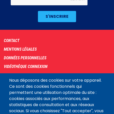
Footer
CONTACT
menu
MENTIONS LÉGALES
DONNÉES PERSONNELLES
VIDÉOTHÈQUE CONNEXION
PLAN DU SITE
Nous déposons des cookies sur votre appareil.
ARCHIVES
Ce sont des cookies fonctionnels qui
permettent une utilisation optimale du site :
COOKIES
cookies associés aux performances, aux
Assemblée
statistiques de consultation et aux réseaux
LE SITE DE L’ASSEMBLÉE NATIONALE
nationale
sociaux. Si vous choisissez "Tout accepter", vous