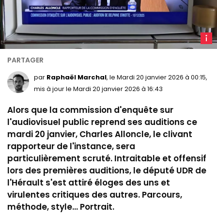
L
déput
Charl
Allonc
par
Raphaël Marchal
, le Mardi 20 janvier 2026 à 00:15,
rappo
mis à jour le Mardi 20 janvier 2026 à 16:43
de
Alors que la commission d'enquête sur
la
comm
l'audiovisuel public reprend ses auditions ce
d'enq
mardi 20 janvier, Charles Alloncle, le clivant
sur
rapporteur de l'instance, sera
l'audi
particulièrement scruté. Intraitable et offensif
public
lors des premières auditions, le
député UDR de
(©
l'Hérault s'est attiré éloges des uns et
LCP)
virulentes critiques des autres. Parcours,
méthode, style... Portrait.