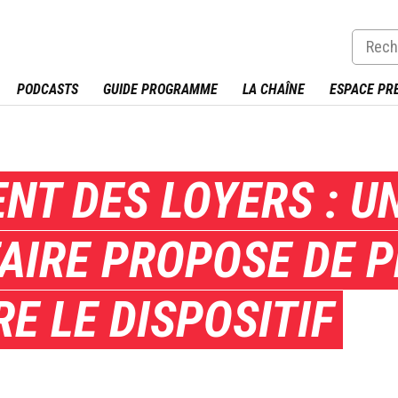
PODCASTS
GUIDE PROGRAMME
LA CHAÎNE
ESPACE PR
NT DES LOYERS : U
AIRE PROPOSE DE P
RE LE DISPOSITIF