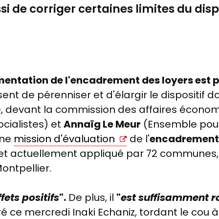
i de corriger certaines limites du dispo
rimentation de l'encadrement des loyers es
nt de pérenniser et d'élargir le dispositif 
, devant la commission des affaires écono
ocialistes) et
Annaïg Le Meur
(Ensemble pour
une
mission d'évaluation
de l'
encadrement 
 et actuellement appliqué par 72 communes, 
ontpellier.
fets positifs
".
De plus, il
"
est suffisamment r
éré ce mercredi
Inaki
Echaniz
, tordant le cou 