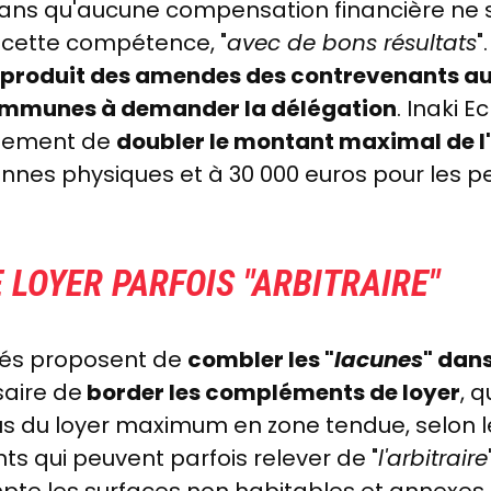
ns qu'aucune compensation financière ne soi
 cette compétence, "
avec de bons résultats
"
le produit des amendes des contrevenants 
communes à demander la délégation
. Inaki E
alement de
doubler le montant maximal de 
onnes physiques et à 30 000 euros pour les 
LOYER PARFOIS "ARBITRAIRE"
utés proposent de
combler les "
lacunes
" dans
saire de
border les compléments de loyer
, 
lus du loyer maximum en zone tendue, selon l
 qui peuvent parfois relever de "
l'arbitraire