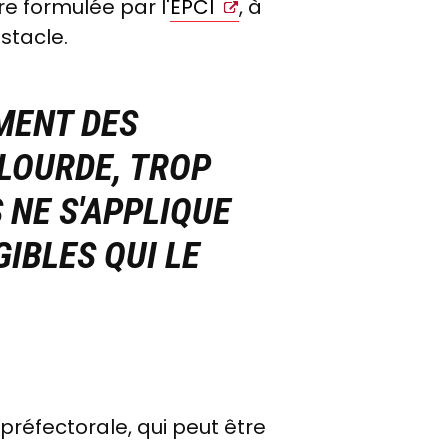
e formulée par l'
EPCI
, à
stacle.
MENT DES
LOURDE
, TROP
 NE S'APPLIQUE
IBLES QUI LE
réfectorale, qui peut être