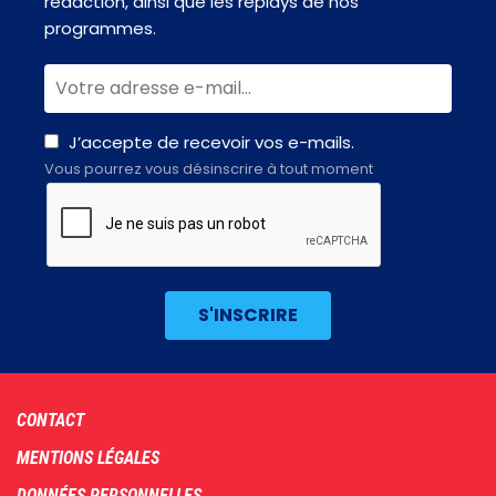
rédaction, ainsi que les replays de nos
programmes.
J’accepte de recevoir vos e-mails.
Vous pourrez vous désinscrire à tout moment
Footer
CONTACT
menu
MENTIONS LÉGALES
DONNÉES PERSONNELLES