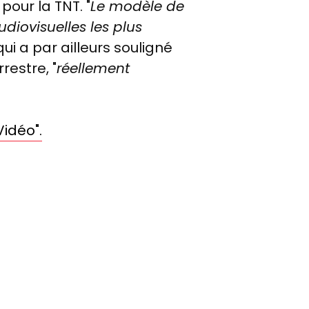
 pour la TNT. "
Le modèle de
diovisuelles les plus
qui a par ailleurs souligné
restre, "
réellement
Vidéo".