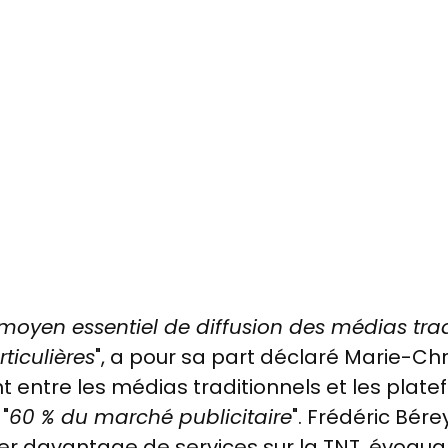
 moyen essentiel de diffusion des médias tra
rticulières
", a pour sa part déclaré Marie-Chr
nt entre les médias traditionnels et les plat
"
60 % du marché publicitaire
".
Frédéric Bérey
ser davantage de services sur la TNT, évoq