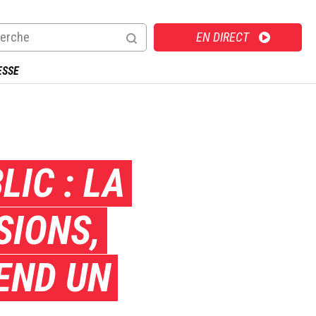
Direct
EN DIRECT
ESSE
LIC : LA
SIONS,
END UN