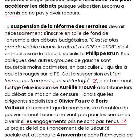
accélérer les débats
puisque Sébastien Lecornu a
promis
de ne pas y avoir recours.
La
suspension de la réforme des retraites
devrait
nécessairement s'inscrire en toile de fond de
l'ensemble des débats budgétaires. "
C'est la plus
grande victoire depuis le retrait du CPE en 2006
", s'est
enthousiasmé le député socialiste
Philippe Brun
. Ses
collègues des autres groupes de gauche sont
toutefois moins optimistes, en particulier LFI qui tire à
boulets rouges sur le PS. Cette suspension est
"
un
leurre, une tromperie, un subterfuge
"
, a notamment
fustigé l'élue insoumise
Aurélie Trouvé
à la tribune lors
du débat de motion de censure. Tandis que les
dirigeants socialistes d'
Olivier Faure
à
Boris
Vallaud
ne cessent que la non-censure d'emblée du
gouvernement Lecornu ne vaut pas pour les semaines
à venir
si les engagements pris ne sont pas tenus
.
Le projet de loi de financement de la Sécurité
sociale est attendu le
4 novembre
dans l'hémicycle de