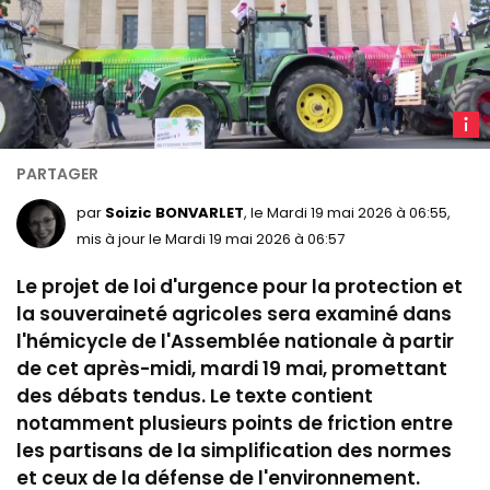
D
agric
venus
en
par
Soizic BONVARLET
, le Mardi 19 mai 2026 à 06:55,
tract
mis à jour le Mardi 19 mai 2026 à 06:57
manif
Le projet de loi d'urgence pour la protection et
devan
l'Ass
la souveraineté agricoles sera examiné dans
nation
l'hémicycle de l'Assemblée nationale à partir
le
de cet après-midi, mardi 19 mai, promettant
26
des débats tendus. Le texte contient
mai
notamment plusieurs points de friction entre
2025.
les partisans de la simplification des normes
LCP
et ceux de la défense de l'environnement.