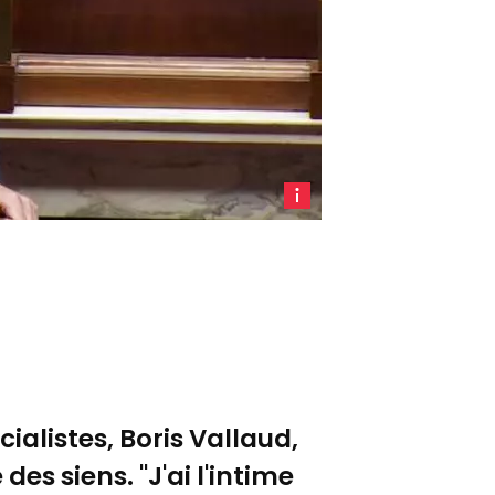
Boris
Vallaud
à la
tribune
de
l'Assemblée
nationale,
le 14
janvier
ialistes, Boris Vallaud,
2025
-
 des siens.
"J'ai l'intime
LCP