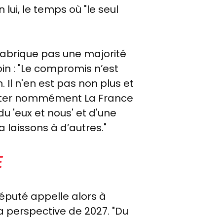
lui, le temps où "le seul
fabrique pas une majorité
loin : "Le compromis n’est
Il n'en est pas non plus et
s citer nommément La France
du 'eux et nous' et d'une
 laissons à d’autres."
E
député appelle alors à
la perspective de 2027. "Du