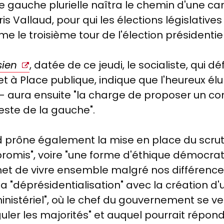
ne gauche plurielle naîtra le chemin d'une 
is Vallaud, pour qui les élections législative
e troisième tour de l'élection présidentiel
sien
, datée de ce jeudi, le socialiste, qui 
t à Place publique, indique que l'heureux élu
– aura ensuite "la charge de proposer un co
te de la gauche".
d prône également la mise en place du scruti
promis", voire "une forme d'éthique démocrat
t de vivre ensemble malgré nos différences".
a "déprésidentialisation" avec la création d
stériel", où le chef du gouvernement se verr
réguler les majorités" et auquel pourrait rép