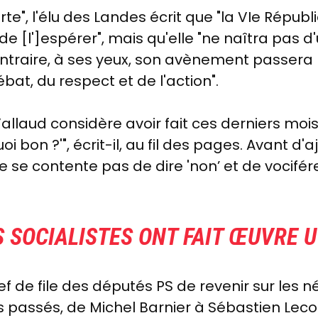
te", l'élu des Landes écrit que "la VIe Républi
de [l']espérer", mais qu'elle "ne naîtra pas d
ontraire, à ses yeux, son avènement passera 
bat, du respect et de l'action".
Vallaud considère avoir fait ces derniers moi
uoi bon ?'", écrit-il, au fil des pages. Avant d'
e se contente pas de dire 'non’ et de vociférer
S SOCIALISTES ONT FAIT ŒUVRE U
ef de file des députés PS de revenir sur les 
 passés, de Michel Barnier à Sébastien Lecornu