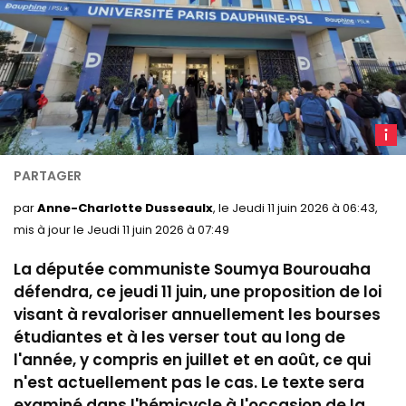
U
Paris
Dauph
PSL
par
Anne-Charlotte Dusseaulx
, le Jeudi 11 juin 2026 à 06:43,
mis à jour le Jeudi 11 juin 2026 à 07:49
La députée communiste Soumya Bourouaha
défendra, ce jeudi 11 juin, une proposition de loi
visant à revaloriser annuellement les bourses
étudiantes et à les verser tout au long de
l'année, y compris en juillet et en août, ce qui
n'est actuellement pas le cas. Le texte sera
examiné dans l'hémicycle à l'occasion de la