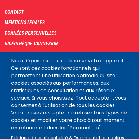
Footer
CONTACT
menu
MENTIONS LÉGALES
DONNÉES PERSONNELLES
VIDÉOTHÈQUE CONNEXION
PLAN DU SITE
Nous déposons des cookies sur votre appareil.
ARCHIVES
Ce sont des cookies fonctionnels qui
permettent une utilisation optimale du site :
COOKIES
cookies associés aux performances, aux
Assemblée
statistiques de consultation et aux réseaux
LE SITE DE L’ASSEMBLÉE NATIONALE
nationale
sociaux. Si vous choisissez "Tout accepter", vous
consentez à l'utilisation de tous les cookies.
Vous pouvez accepter ou refuser tous types de
Suivez-nous
cookies et modifier votre choix à tout moment
en retournant dans les "Paramètres"
Politique de confidentialité & Documentation cookies