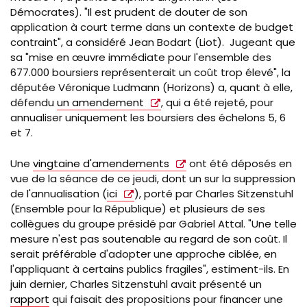
Démocrates). "Il est prudent de douter de son
application à court terme dans un contexte de budget
contraint", a considéré Jean Bodart (Liot). Jugeant que
sa "mise en œuvre immédiate p
our l'ensemble des
677.000 boursiers représenterait un coût trop élevé", la
députée Véronique Ludmann (Horizons) a, quant à elle,
défendu
un amendement
, qui a été rejeté, pour
annualiser uniquement les boursiers des
échelons 5, 6
et 7
.
Une
vingtaine d'amendements
ont été déposés en
vue de la séance de ce jeudi, dont un sur la suppression
de l'annualisation (
ici
), porté par Charles Sitzenstuhl
(Ensemble pour la République) et plusieurs de ses
collègues du groupe présidé par Gabriel Attal. "
Une telle
mesure n'est pas soutenable au regard de son coût. Il
serait préférable d'adopter une approche ciblée, en
l'appliquant à certains publics fragiles", estiment-ils. En
juin dernier,
Charles Sitzenstuhl
avait présenté un
rapport
qui faisait des propositions pour financer une