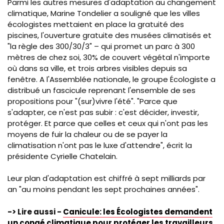
Parmi les autres mesures d'adaptation au changement
climatique, Marine Tondelier a souligné que les villes
écologistes mettaient en place la gratuité des
piscines, l'ouverture gratuite des musées climatisés et
"la règle des 300/30/3"
–
qui promet un parc à 300
mètres de chez soi, 30% de couvert végétal n'importe
où dans sa ville, et trois arbres visibles depuis sa
fenêtre. A l'Assemblée nationale, le groupe Écologiste a
distribué un fascicule reprenant l'ensemble de ses
propositions pour "(sur)vivre l'été". "Parce que
s'adapter, ce n'est pas subir : c'est décider, investir,
protéger. Et parce que celles et ceux qui n'ont pas les
moyens de fuir la chaleur ou de se payer la
climatisation n'ont pas le luxe d'attendre", écrit la
présidente Cyrielle Chatelain.
Leur plan d'adaptation est chiffré à sept milliards par
an "au moins pendant les sept prochaines années".
-> Lire aussi -
Canicule: les Écologistes demandent
un congé climatique pour protéger les travailleurs