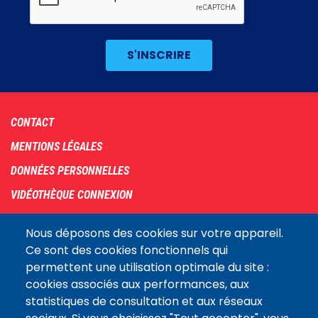
Footer
CONTACT
menu
MENTIONS LÉGALES
DONNÉES PERSONNELLES
VIDÉOTHÈQUE CONNEXION
PLAN DU SITE
Nous déposons des cookies sur votre appareil.
ARCHIVES
Ce sont des cookies fonctionnels qui
permettent une utilisation optimale du site :
COOKIES
cookies associés aux performances, aux
Assemblée
statistiques de consultation et aux réseaux
LE SITE DE L’ASSEMBLÉE NATIONALE
nationale