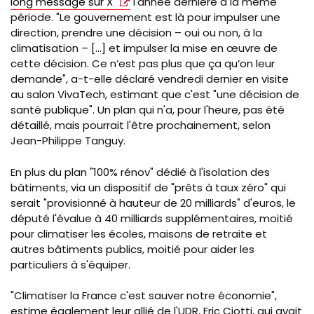
long message sur X
l'année dernière à la même
période.
"Le gouvernement est là pour impulser une
direction, prendre une décision – oui ou non, à la
climatisation – […] et impulser la mise en œuvre de
cette décision. Ce n’est pas plus que ça qu’on leur
demande", a-t-elle déclaré vendredi dernier en visite
au salon VivaTech, estimant que
c'est "une décision de
santé publique". Un plan qui n'a, pour l'heure, pas été
détaillé, mais pourrait l'être prochainement, selon
Jean-Philippe Tanguy.
En plus du plan "100% rénov" dédié à l'isolation des
bâtiments, via un
dispositif de "prêts à taux zéro" qui
serait "provisionné à hauteur de 20 milliards" d'euros
, le
député l'évalue
à 40 milliards supplémentaires, moitié
pour climatiser les écoles, maisons de retraite et
autres bâtiments publics, moitié pour aider les
particuliers à s'équiper.
"Climatiser la France c'est sauver notre économie
",
estime également leur allié de l'UDR, Eric Ciotti, qui avait