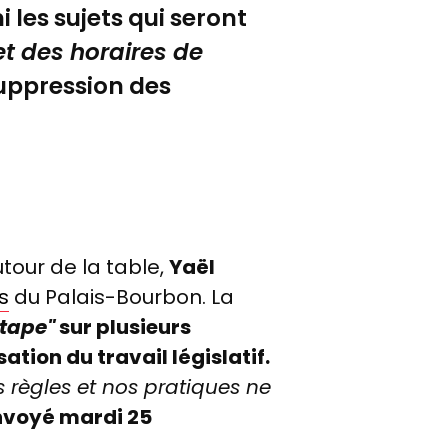
LCP
 les sujets qui seront
et des horaires de
suppression des
tour de la table,
Yaël
s
du Palais-Bourbon. La
étape"
sur plusieurs
tion du travail législatif.
s règles et nos pratiques ne
nvoyé mardi 25