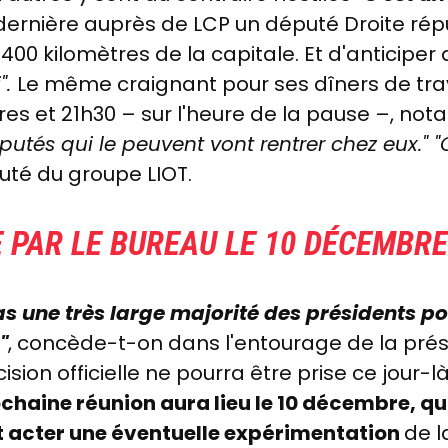
 dernière auprès de LCP un député Droite répu
400 kilomètres de la capitale. Et d'anticiper q
".
Le même craignant
pour ses dîners de trav
es et 21h30 – sur l'heure de la pause –, not
éputés qui le peuvent vont rentrer chez eux." 
uté du groupe LIOT.
E PAR LE BUREAU LE 10 DÉCEMBRE
pas une très large majorité des présidents po
"
, concède-t-on dans l'entourage de la pré
sion officielle ne pourra être prise ce jour-l
prochaine réunion aura lieu le 10 décembre, q
t acter une éventuelle expérimentation
de l