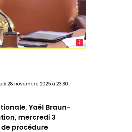
Yael
Braun-
Pivet
au
perchoir
de
dredi 28 novembre 2025 à 23:30
l'Assemblée
nationale,
le
ationale, Yaël Braun-
20
mai
ution, mercredi 3
2025
e de procédure
-