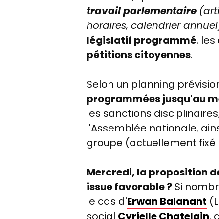
travail parlementaire
(art
horaires, calendrier annuel)
législatif programmé
, les
pétitions citoyennes
.
Selon un planning prévisio
programmées jusqu'au merc
les sanctions disciplinaire
l'Assemblée nationale, ain
groupe (actuellement fixé 
Mercredi, la proposition d
issue favorable ?
Si nombre
le cas d'
Erwan Balanant
(L
social
Cyrielle Chatelain
, 