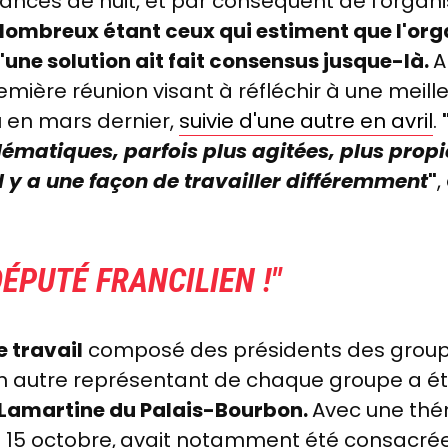
ances de nuit, et par conséquent de l'organisa
Nombreux étant ceux qui estiment que l'orga
'une solution ait fait consensus jusque-là.
A
mière réunion visant à réfléchir à une meille
u en mars dernier,
suivie d'une autre en avril
.
lématiques, parfois plus agitées, plus prop
l y a une façon de travailler différemment
"
,
DÉPUTÉ FRANCILIEN !"
 travail
composé des présidents des group
n autre représentant de chaque groupe a été
e Lamartine du Palais-Bourbon.
Avec une thé
 15 octobre,
avait notamment été consacré