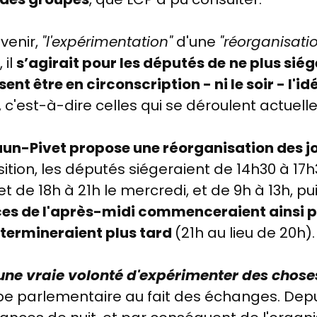
venir,
"l'expérimentation"
d'une
"réorganisatio
 il
s’agirait pour les députés de
ne plus siég
ssent être en circonscription -
ni le soir -
l'id
, c'est-à-dire celles qui se déroulent actuel
aun-Pivet propose
une réorganisation des jo
sition, les députés siégeraient de
14h30 à 17h
et de 18h à 21h le mercredi, et de 9h à 13h, p
es de l'après-midi commenceraient ainsi pl
 termineraient plus tard
(21h au lieu de 20h)
 a une vraie volonté d'expérimenter des chos
upe parlementaire au fait des échanges. Dep