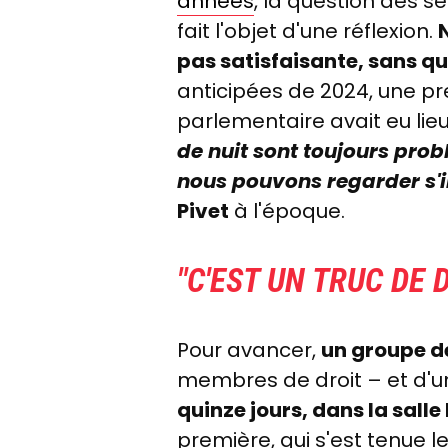
années
, la question des sé
fait l'objet d'une réflexion.
pas satisfaisante, sans qu
anticipées de 2024, une pre
parlementaire avait eu lie
de nuit sont toujours prob
nous pouvons regarder s'i
Pivet
à l'époque.
"C'EST UN TRUC DE 
Pour avancer,
un groupe de
membres de droit
–
et d'u
quinze jours, dans la sall
première, qui s'est tenue le