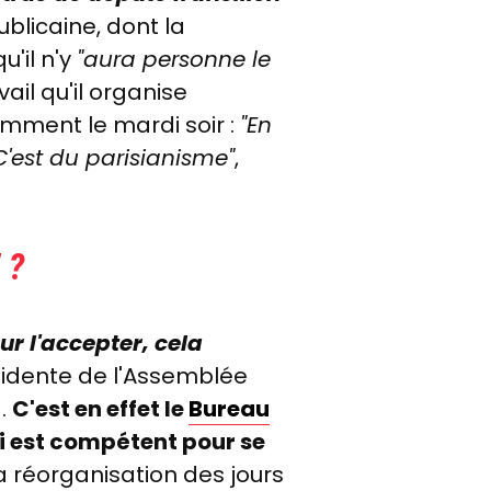
blicaine, dont la
u'il n'y
"aura personne le
ail qu'il organise
amment le mardi soir :
"En
"C'est du parisianisme"
,
 ?
ur l'accepter, cela
sidente de l'Assemblée
à.
C'est en effet le
Bureau
ui est compétent pour se
a réorganisation des jours