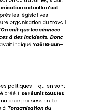
tion du travail législatif,
nisation actuelle n'est
près les législatives
ure organisation du travail
"
On sait que les séances
ices à des incidents. Donc
 avait indiqué
Yaël Braun-
es politiques
–
qui en sont
 créé. Il
se réunit tous les
matique par session. La
e à
"l'
organisation du