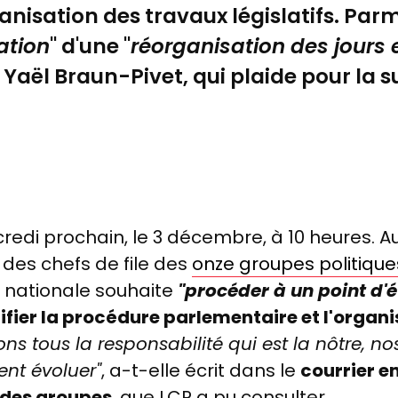
nisation des travaux législatifs.
Parmi
ation
"
d'une
"
réorganisation des jours 
r Yaël Braun-Pivet, qui plaide pour la 
redi prochain, le 3 décembre, à 10 heures. Au
des chefs de file des
onze groupes politique
 nationale souhaite
"procéder à un point d'
fier la procédure parlementaire et l'organisa
 tous la responsabilité qui est la nôtre, no
ent évoluer"
, a-t-elle écrit dans le
courrier e
 des groupes
, que LCP a pu consulter.