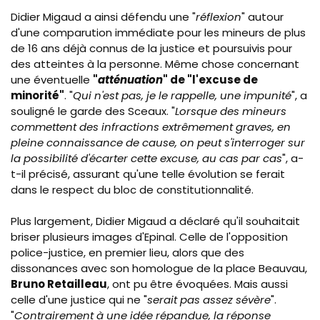
Didier Migaud a ainsi défendu une "
réflexion
" autour
d'une comparution immédiate pour les mineurs de plus
de 16 ans déjà connus de la justice et poursuivis pour
des atteintes à la personne. Même chose concernant
une éventuelle
"
atténuation
" de "l'excuse de
minorité"
. "
Qui n'est pas, je le rappelle, une impunité
", a
souligné le garde des Sceaux. "
Lorsque des mineurs
commettent des infractions extrêmement graves, en
pleine connaissance de cause, on peut s'interroger sur
la possibilité d'écarter cette excuse, au cas par cas
", a-
t-il précisé, assurant qu'une telle évolution se ferait
dans le respect du bloc de constitutionnalité.
Plus largement, Didier Migaud a déclaré qu'il souhaitait
briser plusieurs images d'Epinal. Celle de l'opposition
police-justice, en premier lieu, alors que des
dissonances avec son homologue de la place Beauvau,
Bruno Retailleau
, ont pu être évoquées. Mais aussi
celle d'une justice qui ne "
serait pas assez sévère
".
"
Contrairement à une idée répandue, la réponse