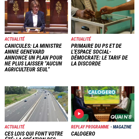
Image
Image
ACTUALITÉ
ACTUALITÉ
CANICULES: LA MINISTRE
PRIMAIRE DU PS ET DE
ANNIE GENEVARD
L'ESPACE SOCIAL-
ANNONCE UN PLAN POUR
DÉMOCRATE: LE TARIF DE
NE PLUS LAISSER "AUCUN
LA DISCORDE
AGRICULTEUR SEUL"
Image
Image
ACTUALITÉ
REPLAY PROGRAMME
MAGAZINE
CES LOIS QUI FONT VOTRE
CALOGERO