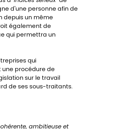
as d'"
indices sérieux
" de
gne d'une personne afin de
on depuis un même
voit également de
ce qui permettra un
treprises qui
t une procédure de
slation sur le travail
ard de ses sous-traitants.
ohérente, ambitieuse et