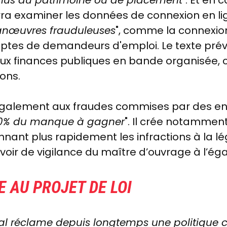
enus du patrimoine ou de placement
". Et en c
rra examiner les données de connexion en li
nœuvres frauduleuses
", comme la connexi
mptes de demandeurs d'emploi. Le texte pré
 aux finances publiques en bande organisée, 
ions.
e également aux fraudes commises par des en
0% du manque à gagner
". Il crée notammen
nnant plus rapidement les infractions à la légi
voir de vigilance du maître d’ouvrage à l’ég
 AU PROJET DE LOI
al
réclame depuis longtemps une politique c