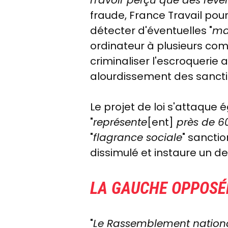
n'avoir perçu que des rev
fraude, France Travail pou
détecter d'éventuelles "
ma
ordinateur à plusieurs co
criminaliser l'escroquerie
alourdissement des sanct
Le projet de loi s'attaqu
"
représente
[ent]
près de 6
"
flagrance sociale
" sanctio
dissimulé et instaure un de
LA GAUCHE OPPOSÉE
"
Le Rassemblement nation