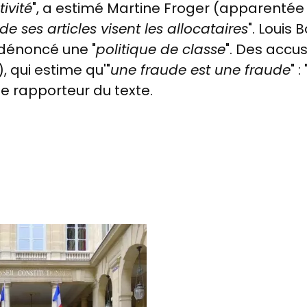
ivité
", a estimé Martine Froger (apparentée So
de ses articles visent les allocataires
". Louis
 dénoncé une "
politique de classe
". Des accu
, qui estime qu'"
une fraude est une fraude
" : 
 le rapporteur du texte.
E