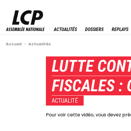
Aller
au
Menu sitemap
contenu
principal
ACTUALITÉS
DOSSIERS
REPLAYS
Fil
Accueil
-
Actualités
d'Ariane
Back
LUTTE CONT
to
top
FISCALES : 
ACTUALITÉ
Pour voir cette vidéo, vous devez pr