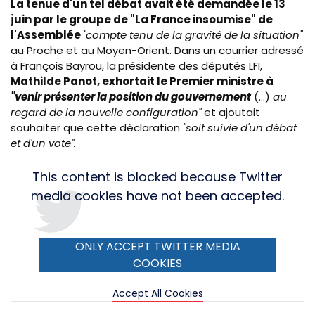
La tenue d'un tel débat avait été demandée le 13
juin par le groupe de "La France insoumise" de
l'Assemblée
"compte tenu de la gravité de la situation"
au Proche et au Moyen-Orient. Dans un courrier adressé
à François Bayrou, la
présidente des députés LFI,
Mathilde Panot, exhortait le Premier ministre à
"venir présenter la position du gouvernement
(...)
au
regard de la nouvelle configuration"
et ajoutait
souhaiter que cette déclaration
"soit suivie d'un débat
et d'un vote".
Tweet
This content is blocked because Twitter
URL
media cookies have not been accepted.
ONLY ACCEPT TWITTER MEDIA
COOKIES
Accept All Cookies