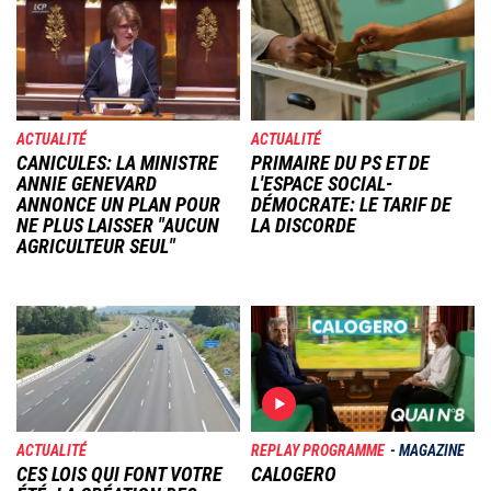
Image
Image
ACTUALITÉ
ACTUALITÉ
CANICULES: LA MINISTRE
PRIMAIRE DU PS ET DE
ANNIE GENEVARD
L'ESPACE SOCIAL-
ANNONCE UN PLAN POUR
DÉMOCRATE: LE TARIF DE
NE PLUS LAISSER "AUCUN
LA DISCORDE
AGRICULTEUR SEUL"
Image
Image
ACTUALITÉ
REPLAY PROGRAMME
MAGAZINE
CES LOIS QUI FONT VOTRE
CALOGERO