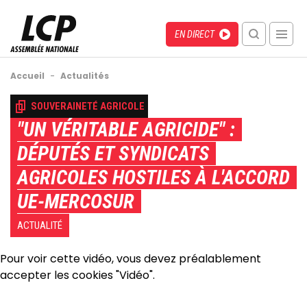
Aller
au
Menu
Direct
EN DIRECT
contenu
recherche
principal
mobile
Fil
Accueil
-
Actualités
d'Ariane
Back
SOUVERAINETÉ AGRICOLE
to
"UN VÉRITABLE AGRICIDE" :
top
DÉPUTÉS ET SYNDICATS
AGRICOLES HOSTILES À L'ACCORD
UE-MERCOSUR
ACTUALITÉ
Pour voir cette vidéo, vous devez préalablement
accepter les cookies "Vidéo".