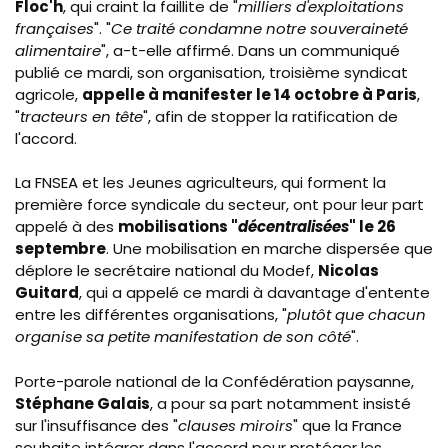
Floc'h
, qui craint la faillite de "
milliers d'exploitations
françaises
". "
Ce traité condamne notre souveraineté
alimentaire
", a-t-elle affirmé. Dans un communiqué
publié ce mardi, son organisation, troisième syndicat
agricole,
appelle à manifester le 14 octobre à Paris
,
"
tracteurs en tête
", afin de stopper la ratification de
l'accord.
La FNSEA et les Jeunes agriculteurs, qui forment la
première force syndicale du secteur, ont pour leur part
appelé à des
mobilisations "
décentralisées
" le 26
septembre
. Une mobilisation en marche dispersée que
déplore le secrétaire national du Modef,
Nicolas
Guitard
, qui a appelé ce mardi à davantage d'entente
entre les différentes organisations, "
plutôt que chacun
organise sa petite manifestation de son côté
".
Porte-parole national de la Confédération paysanne,
Stéphane Galais
, a pour sa part notamment insisté
sur l'insuffisance des "
clauses miroirs
" que la France
souhaite intégrer dans l'accord pour protéger les