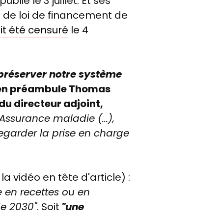
 publié le 3 juillet. Et ses
t de loi de financement de
it été censuré
le 4
réserver notre système
é en préambule Thomas
du directeur adjoint,
l'Assurance maladie (...),
egarder la prise en charge
 la vidéo en tête d'article) :
 en recettes ou en
de 2030"
. Soit
"une