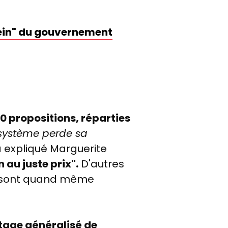
rein" du gouvernement
0 propositions, réparties
système perde sa
a expliqué Marguerite
n au juste prix".
D'autres
is sont quand même
tage généralisé de