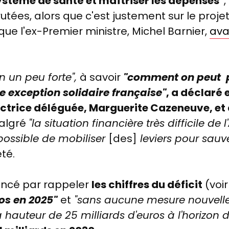
système de santé et maîtriser les dépenses"
,
rutées, alors que c'est justement sur
le proje
 que l'ex-Premier ministre, Michel Barnier,
ava
n un peu forte",
à
savoir
"comment on peut p
e exception solidaire française"
, a déclar
ectrice déléguée, Marguerite Cazeneuve, et 
algré
"la situation financière très difficile de 
 possible de mobiliser
[des]
leviers pour sauv
été.
cé par rappeler
les chiffres du déficit
(voir
ros en 2025"
et
"sans aucune mesure nouvelle
à hauteur de 25 milliards d'euros à l'horizon 