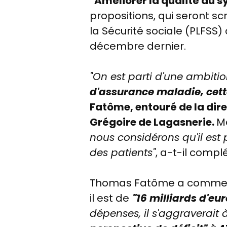
"Améliorer la qualité du 
propositions, qui seront sc
la Sécurité sociale (PLFSS)
décembre dernier.
"On est parti d'une ambitio
d'assurance maladie, cett
Fatôme, entouré de la dir
Grégoire de Lagasnerie.
M
nous considérons qu'il est
des patients"
, a-t-il compl
Thomas Fatôme a commen
il est de
"16 milliards d'eu
dépenses, il s'aggraverait 