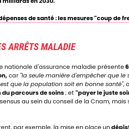
1 milliards en 2030.
épenses de santé : les mesures "coup de f
ES ARRÊTS MALADIE
se nationale d'assurance maladie présente
6
on,
car
"la seule
manière d'empêcher que le 
 est que la population soit en bonne santé"
, 
n du parcours de soins
; et
"payer le juste soi
nsensus au sein du conseil de la Cnam, ma
urent, par exemple, la mise en place un
dépis