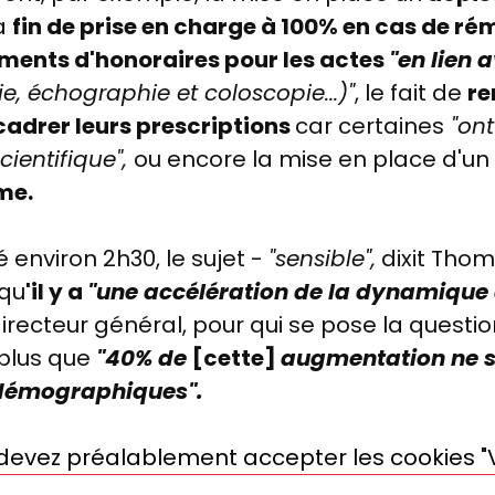
la
fin de prise en charge à 100% en cas de ré
ements d'honoraires pour les actes
"en lien 
échographie et coloscopie...)"
, le fait de
re
ncadrer leurs prescriptions
car certaines
"on
cientifique",
ou encore
la mise en place d'un
me.
ré environ 2h30, le sujet -
"sensible",
dixit Thom
 qu
'il y a
"une accélération
de la dynamique d
directeur général, pour qui se pose la questi
 plus que
"40% de
[cette]
augmentation ne s
 démographiques".
s devez préalablement accepter les cookies "