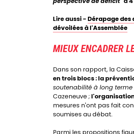
perspective de déficit"
à 4
Lire aussi -
Dérapage des d
dévoilées à l'Assemblée
MIEUX ENCADRER L
Dans son rapport, la Cais
en trois blocs : la préventi
soutenabilité à long terme
Cazeneuve
;
l'organisatio
mesures n'ont pas fait co
soumises au débat.
Parmi les propositions fig