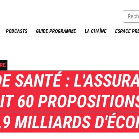
PODCASTS
GUIDE PROGRAMME
LA CHAÎNE
ESPACE PR
URE
E SANTÉ : L'ASSUR
IT 60 PROPOSITION
,9 MILLIARDS D'ÉC