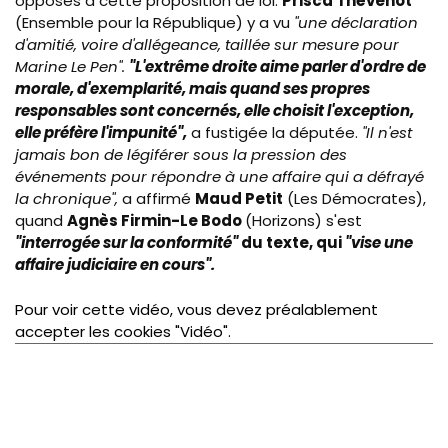
opposés à cette proposition de loi.
Prisca Thévenot
(Ensemble pour la République) y a vu
"une
déclaration
d'amitié, voire d'allégeance, taillée sur mesure pour
Marine Le Pen".
"L'extrême droite aime parler d'ordre de
morale, d'exemplarité, mais quand ses propres
responsables sont concernés, elle choisit l'exception,
elle préfère l'impunité",
a fustigée la députée.
"Il n'est
jamais bon de
légiférer sous la pression des
événements pour répondre à une affaire qui a défrayé
la chronique",
a affirmé
Maud Petit
(Les Démocrates),
quand
Agnès Firmin-Le Bodo
(Horizons) s'est
"interrogée sur la conformité"
du texte, qui
"vise une
affaire judiciaire en cours".
Pour voir cette vidéo, vous devez préalablement
accepter les cookies "Vidéo".