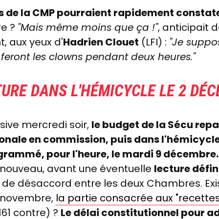
s de la CMP pourraient rapidement constat
re ?
"Mais même moins que ça !"
, anticipait
, aux yeux d'
Hadrien Clouet
(LFI) :
"Je suppos
feront les clowns pendant deux heures."
URE DANS L'HÉMICYCLE LE 2 DÉ
ive mercredi soir,
le budget de la Sécu repa
ionale en commission, puis dans l'hémicycle
grammé, pour l'heure, le mardi 9 décembre.
 nouveau, avant une éventuelle
lecture défin
s de désaccord entre les deux Chambres. Exis
t novembre,
la partie consacrée aux "recette
161 contre) ?
Le délai constitutionnel pour a