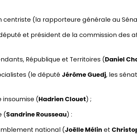
on centriste (la rapporteure générale au Sén
député et président de la commission des aff
dants, République et Territoires (
Daniel Ch
cialistes (le député
Jérôme Guedj
, les séna
 insoumise (
Hadrien Clouet
) ;
 (
Sandrine Rousseau
) :
mblement national (
Joëlle Mélin
et
Christo