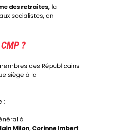
me des retraites,
la
 aux socialistes, en
 CMP ?
s membres des Républicains
ue siège à la
 :
énéral à
lain Milon
,
Corinne Imbert