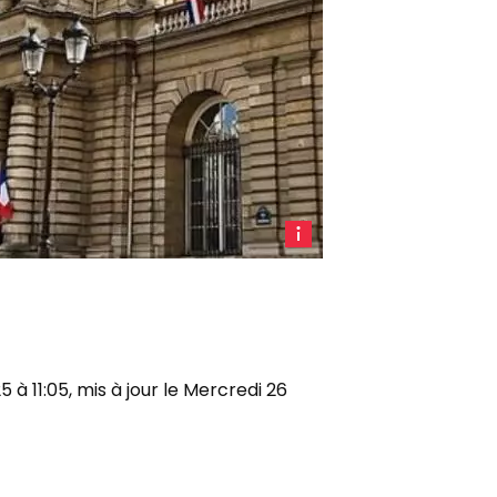
L'Assemblée
nationale
(à
gauche
de
la
à 11:05, mis à jour le Mercredi 26
photo)
et le
Sénat
(à