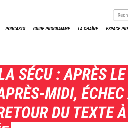
PODCASTS
GUIDE PROGRAMME
LA CHAÎNE
ESPACE PR
LA SÉCU : APRÈS LE
APRÈS-MIDI, ÉCHE
RETOUR DU TEXTE À