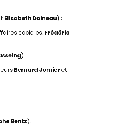
at
Elisabeth Doineau
) ;
aires sociales,
Frédéric
asseing
).
teurs
Bernard Jomier
et
phe Bentz
).