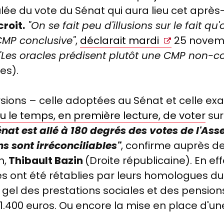
ulée du vote du Sénat qui aura lieu cet après
roit.
"On se fait peu d'illusions sur le fait qu'
MP conclusive"
,
déclarait mardi
25 nove
"Les oracles prédisent plutôt une CMP non-co
tes).
rsions
–
celle adoptées au Sénat et celle ex
eu le temps, en première lecture, de voter
sur
énat est allé à 180 degrés des votes de l'As
s sont irréconciliables"
, confirme auprès d
n,
Thibault Bazin
(Droite républicaine). En ef
s ont été rétablies par leurs homologues du
e gel des prestations sociales et des pensions
1.400 euros. Ou encore la mise en place d'une