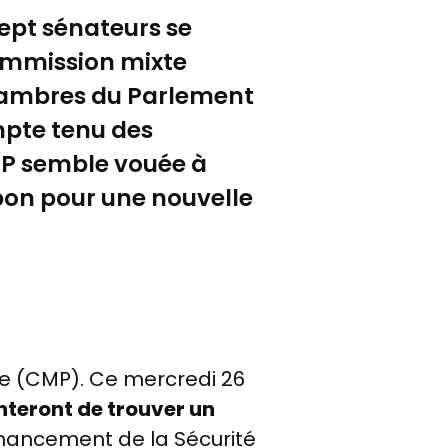
droite
sept sénateurs se
de
la
commission mixte
photo)
Chambres du Parlement
- ©
ompte tenu des
Flickr
-
CMP semble vouée à
Jimmy
rbon pour une nouvelle
Baikovicius
/
Wikimedia
re (CMP). Ce mercredi 26
enteront de trouver un
financement de la Sécurité