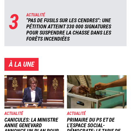
3
ACTUALITÉ
"PAS DE FUSILS SUR LES CENDRES": UNE
PÉTITION ATTEINT 330 000 SIGNATURES
POUR SUSPENDRE LA CHASSE DANS LES
FORÊTS INCENDIÉES
À LA UNE
Image
Image
ACTUALITÉ
ACTUALITÉ
CANICULES: LA MINISTRE
PRIMAIRE DU PS ET DE
ANNIE GENEVARD
L'ESPACE SOCIAL-
ANNONCE UN PLAN POUR
DÉMOCRATE: LE TARIF DE