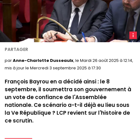
F
Bayro
le 14
janvie
par
Anne-Charlotte Dusseaulx
, le Mardi 26 août 2025 à 12:14,
2025.
mis à jour le Mercredi 3 septembre 2025 à 17:30
LCP
François Bayrou en a décidé ainsi : le 8
septembre, il soumettra son gouvernement à
un vote de confiance de l'Assemblée
nationale. Ce scénario a-t-il déjà eu lieu sous
la Ve République ?
LCP
revient sur l'histoire de
ce scrutin.